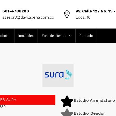
601-4788209
Av. Calle 127 No. 15 -
asesor3@davilapena.com.co
Local 10
oticias
Inmuebles
Zona de clientes
Contacto
WEB SURA
Estudio Arrendatario
 830
Estudio Deudor