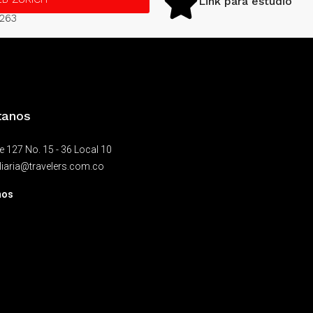
Link para estudio
1263
tanos
le 127 No. 15 - 36 Local 10
liaria@travelers.com.co
nos