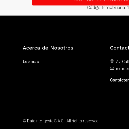
Código Inmobiliaria: 
Acerca de Nosotros
Contac
Lee mas
Av. Cal
inmobi
Contácte
© Datainteligente S.A.S - All rights reserved