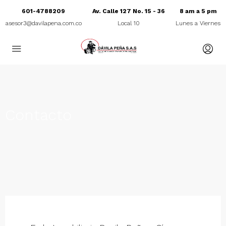
601-4788209
Av. Calle 127 No. 15 - 36
8 am a 5 pm
asesor3@davilapena.com.co
Local 10
Lunes a Viernes
Contacto