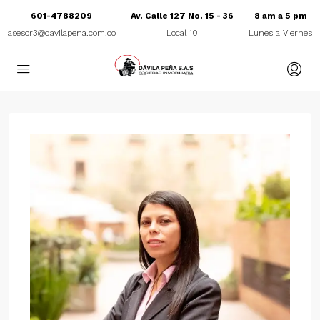
601-4788209
Av. Calle 127 No. 15 - 36
8 am a 5 pm
asesor3@davilapena.com.co
Local 10
Lunes a Viernes