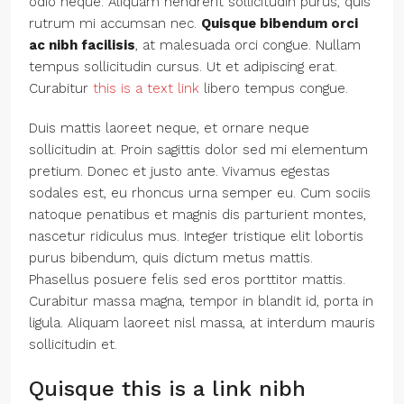
odio neque. Aliquam hendrerit sollicitudin purus, quis
rutrum mi accumsan nec.
Quisque bibendum orci
ac nibh facilisis
, at malesuada orci congue. Nullam
tempus sollicitudin cursus. Ut et adipiscing erat.
Curabitur
this is a text link
libero tempus congue.
Duis mattis laoreet neque, et ornare neque
sollicitudin at. Proin sagittis dolor sed mi elementum
pretium. Donec et justo ante. Vivamus egestas
sodales est, eu rhoncus urna semper eu. Cum sociis
natoque penatibus et magnis dis parturient montes,
nascetur ridiculus mus. Integer tristique elit lobortis
purus bibendum, quis dictum metus mattis.
Phasellus posuere felis sed eros porttitor mattis.
Curabitur massa magna, tempor in blandit id, porta in
ligula. Aliquam laoreet nisl massa, at interdum mauris
sollicitudin et.
Quisque this is a link nibh