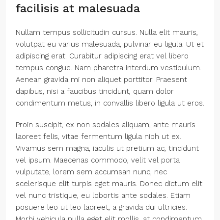
facilisis at malesuada
Nullam tempus sollicitudin cursus. Nulla elit mauris,
volutpat eu varius malesuada, pulvinar eu ligula. Ut et
adipiscing erat. Curabitur adipiscing erat vel libero
tempus congue. Nam pharetra interdum vestibulum.
Aenean gravida mi non aliquet porttitor. Praesent
dapibus, nisi a faucibus tincidunt, quam dolor
condimentum metus, in convallis libero ligula ut eros.
Proin suscipit, ex non sodales aliquam, ante mauris
laoreet felis, vitae fermentum ligula nibh ut ex.
Vivamus sem magna, iaculis ut pretium ac, tincidunt
vel ipsum. Maecenas commodo, velit vel porta
vulputate, lorem sem accumsan nunc, nec
scelerisque elit turpis eget mauris. Donec dictum elit
vel nunc tristique, eu lobortis ante sodales. Etiam
posuere leo ut leo laoreet, a gravida dui ultricies.
Morbi vehicula nulla eget elit mollis, at condimentum