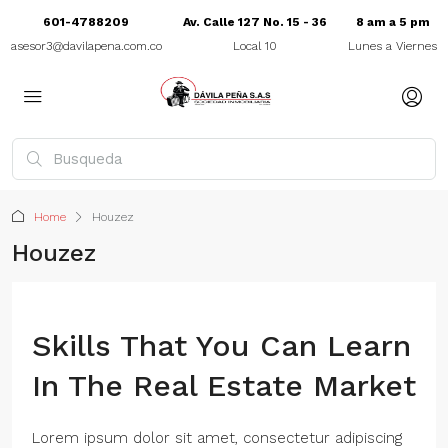
601-4788209
Av. Calle 127 No. 15 - 36
8 am a 5 pm
asesor3@davilapena.com.co
Local 10
Lunes a Viernes
Home
Houzez
Houzez
Skills That You Can Learn
In The Real Estate Market
Lorem ipsum dolor sit amet, consectetur adipiscing