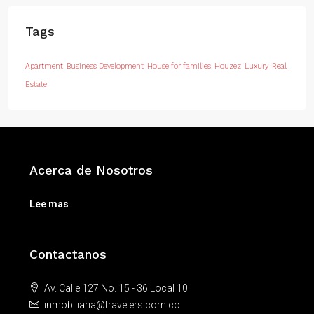
Tags
Apartment
Business Development
House for families
Houzez
Luxury
Real
Estate
Acerca de Nosotros
Lee mas
Contactanos
Av. Calle 127 No. 15 - 36 Local 10
inmobiliaria@travelers.com.co