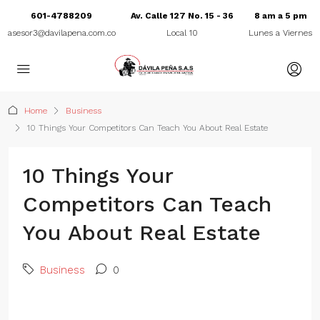
601-4788209
Av. Calle 127 No. 15 - 36
8 am a 5 pm
asesor3@davilapena.com.co
Local 10
Lunes a Viernes
Home
Business
10 Things Your Competitors Can Teach You About Real Estate
10 Things Your
Competitors Can Teach
You About Real Estate
Business
0