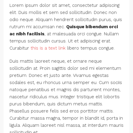
Lorem ipsum dolor sit amet, consectetur adipiscing
elit. Duis mollis et sem sed sollicitudin. Donec non
odio neque. Aliquam hendrerit sollicitudin purus, quis
rutrum mi accumsan nec.
Quisque bibendum orci
ac nibh facilisis
, at malesuada orci congue. Nullam
tempus sollicitudin cursus. Ut et adipiscing erat.
Curabitur
this is a text link
libero tempus congue.
Duis mattis laoreet neque, et ornare neque
sollicitudin at. Proin sagittis dolor sed mi elementum
pretium. Donec et justo ante. Vivamus egestas
sodales est, eu rhoncus urna semper eu. Cum sociis
natoque penatibus et magnis dis parturient montes,
nascetur ridiculus mus. Integer tristique elit lobortis
purus bibendum, quis dictum metus mattis.
Phasellus posuere felis sed eros porttitor mattis.
Curabitur massa magna, tempor in blandit id, porta in
ligula. Aliquam laoreet nisl massa, at interdum mauris
sollicitudin et.