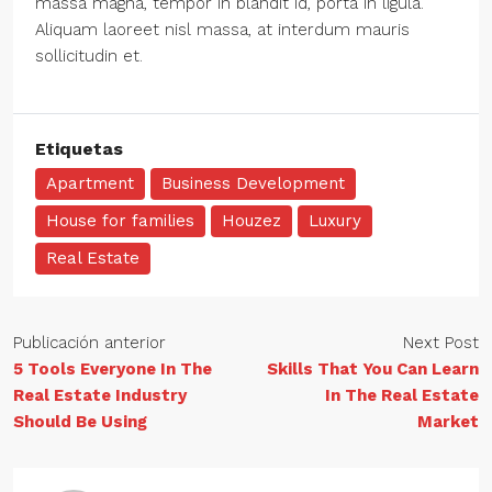
massa magna, tempor in blandit id, porta in ligula.
Aliquam laoreet nisl massa, at interdum mauris
sollicitudin et.
Etiquetas
Apartment
Business Development
House for families
Houzez
Luxury
Real Estate
Publicación anterior
Next Post
5 Tools Everyone In The
Skills That You Can Learn
Real Estate Industry
In The Real Estate
Should Be Using
Market